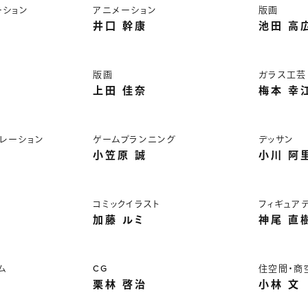
ーション
アニメーション
版画
井口 幹康
池田 高
版画
ガラス工芸
上田 佳奈
梅本 幸
レーション
ゲームプランニング
デッサン
小笠原 誠
小川 阿
コミックイラスト
フィギュア
加藤 ルミ
神尾 直
ム
CG
住空間・商
栗林 啓治
小林 文