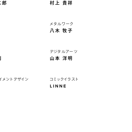
二郎
村上 貴祥
メタルワーク
八木 牧子
デジタルアーツ
則
山本 洋明
イメントデザイン
コミックイラスト
LINNE