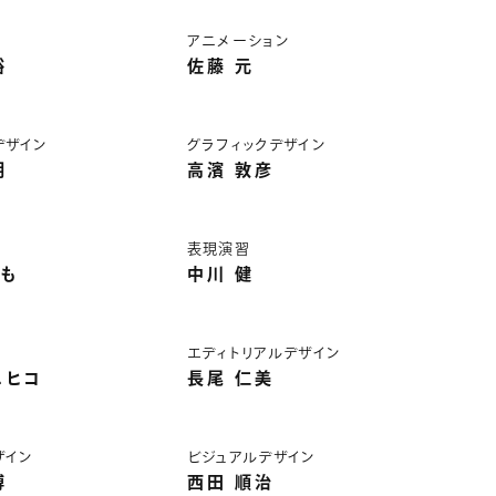
アニメーション
裕
佐藤 元
デザイン
グラフィックデザイン
明
高濱 敦彦
表現演習
も
中川 健
エディトリアルデザイン
ニヒコ
長尾 仁美
ザイン
ビジュアルデザイン
博
西田 順治