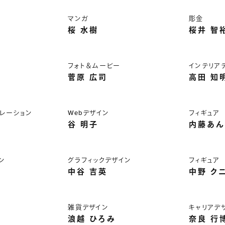
マンガ
彫金
桜 水樹
桜井 智
ン
フォト＆ムービー
インテリア
菅原 広司
高田 知
レーション
Webデザイン
フィギュア
谷 明子
内藤あん
ン
グラフィックデザイン
フィギュア
中谷 吉英
中野 ク
雑貨デザイン
キャリアデ
浪越 ひろみ
奈良 行