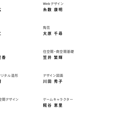
Webデザイン
広
糸数 康明
陶芸
江
大原 千尋
住空間・商空間基礎
里香
笠井 繁輝
デジタル造形
デザイン図面
樹
川田 秀子
空間デザイン
ゲームキャラクター
糀谷 恵里