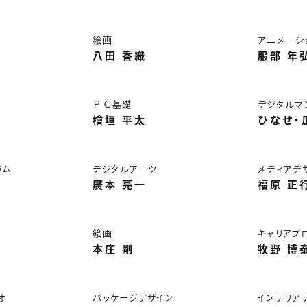
絵画
アニメーシ
八田 香織
服部 年
ＰＣ基礎
デジタルマ
檜垣 平太
ひなせ・
ラム
デジタルアーツ
メディアデ
廣本 亮一
福原 正
ン
絵画
キャリアプ
本庄 剛
牧野 博
オ
パッケージデザイン
インテリア