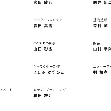
宮田 綾乃
向井 新
デジタルフィギュア
基礎造形
森田 真雪
森村 誠
CAD・PC基礎
陶芸
山口 彰広
山村 幸
キャラクター制作
エンターテ
よしみ かずひこ
劉 相孝
ィネート
メディアプランニング
和田 雄介