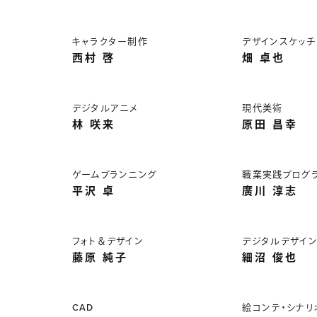
キャラクター制作
デザインスケッチ
西村 啓
畑 卓也
デジタルアニメ
現代美術
林 咲来
原田 昌幸
ゲームプランニング
職業実践プログ
平沢 卓
廣川 淳志
フォト＆デザイン
デジタルデザイ
藤原 純子
細沼 俊也
CAD
絵コンテ・シナリ