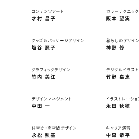
コンテンツアート
カラーテクニック
才村 昌子
阪本 望実
グッズ＆パッケージデザイン
暮らしのデザイ
塩谷 麗子
神野 修
グラフィックデザイン
デジタルイラスト
竹内 美江
竹野 嘉恵
デザインマネジメント
イラストレーショ
中田 一
永田 秋穂
住空間・商空間デザイン
キャリア演習
永松 照基
中森 恭平