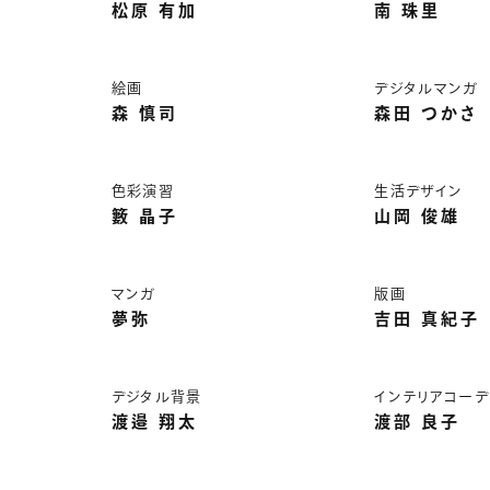
松原 有加
南 珠里
絵画
デジタルマンガ
森 慎司
森田 つかさ
色彩演習
生活デザイン
籔 晶子
山岡 俊雄
マンガ
版画
夢弥
吉田 真紀子
デジタル背景
インテリアコーデ
渡邉 翔太
渡部 良子