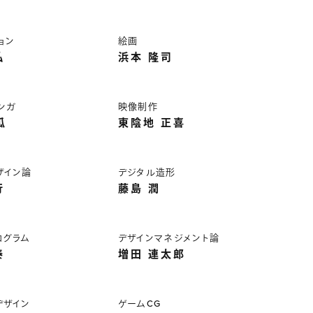
ョン
絵画
弘
浜本 隆司
ンガ
映像制作
瓜
東陰地 正喜
ザイン論
デジタル造形
行
藤島 潤
ログラム
デザインマネジメント論
泰
増田 連太郎
デザイン
ゲームCG