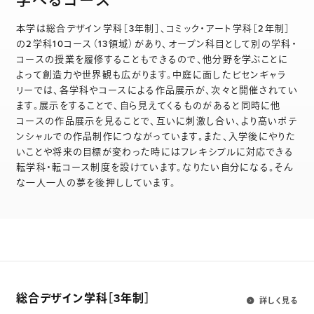
学べるコース
本学は総合デザイン学科［3年制］、コミック・アート学科［2年制］
の2学科10コース（13領域）があり、オープン科目として別の学科・
コースの授業を履修することもできるので、他分野を学ぶことに
よって創造力や世界観も広がります。中庭に面したビセンギャラ
リーでは、各学科やコースによる作品展示が、次々と開催されてい
ます。展示をすることで、自ら見えてくるものがあると同時に他
コースの作品展示を見ることで、互いに刺激し合い、より高いポテ
ンシャルでの作品制作につながっています。また、入学後にやりた
いことや将来の目標が変わった時にはフレキシブルに対応できる
転学科・転コース制度を設けています。なりたい自分になる。そん
な一人一人の夢を後押ししています。
総合デザイン学科
［3年制］
詳しく見る