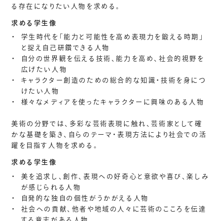
る存在になりたい人物を求める。
求める学生像
・
学生時代を「能力と可能性を高め表現力を鍛える時期」
と捉え自己研鑽できる人物
・
自分の世界観を伝える技術、能力を高め、社会的視野を
広げたい人物
・
キャラクター創造のための総合的な知識・技術を身につ
けたい人物
・
様々なメディアを使ったキャラクターに興味のある人物
美術の分野では、多彩な芸術表現に触れ、芸術家として確
かな基礎を築き、自らのテーマ・表現方法により社会での活
躍を目指す人物を求める。
求める学生像
・
美を追求し、創作、表現への好奇心と意欲や喜び、楽しみ
が感じられる人物
・
自発的な独自の個性がうかがえる人物
・
社会への貢献、他者や地域の人々に芸術のこころを伝達
する意志がある人物