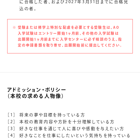
に合格した者、および2027年3月31日までに合格見
込の者。
※
受験または修学上特別な配慮を必要とする受験生は、AO
入学試験はエントリー開始1ヶ月前、その他の入学試験は
出願開始1ヶ月前までに入学センターに必ず相談のうえ、指
定の申請書類を取り寄せ、出願開始前に提出してください。
アドミッション・ポリシー
（本校の求める人物像）
［1］
将来の夢や目標を持っている方
［2］
本校の教育内容や方針を十分理解している方
［3］
好きな仕事を通じて人に喜びや感動を与えたい方
［4］
好きなことを仕事にしたいという気持ちを持っている